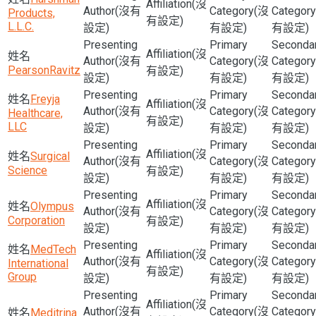
(沒
(沒有
(沒
Products,
有設定)
L.L.C.
設定)
有設定)
有設定)
(沒
(沒有
(沒
PearsonRavitz
有設定)
設定)
有設定)
有設定)
Freyja
(沒
(沒有
(沒
Healthcare,
有設定)
LLC
設定)
有設定)
有設定)
(沒
Surgical
(沒有
(沒
Science
有設定)
設定)
有設定)
有設定)
(沒
Olympus
(沒有
(沒
Corporation
有設定)
設定)
有設定)
有設定)
MedTech
(沒
(沒有
(沒
International
有設定)
Group
設定)
有設定)
有設定)
(沒
(沒有
(沒
Meditrina