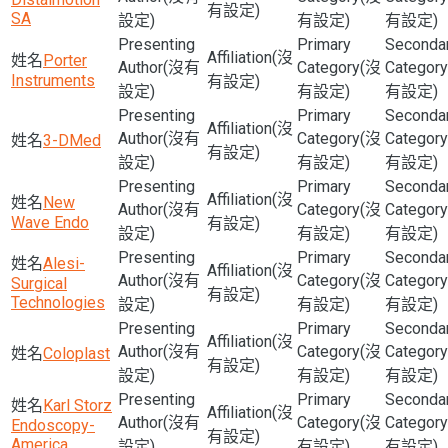
有設定)
SA
設定)
有設定)
有設定)
(沒
Porter
(沒有
(沒
Instruments
有設定)
設定)
有設定)
有設定)
(沒
(沒有
(沒
3-DMed
有設定)
設定)
有設定)
有設定)
(沒
New
(沒有
(沒
Wave Endo
有設定)
設定)
有設定)
有設定)
Alesi-
(沒
(沒有
(沒
Surgical
有設定)
Technologies
設定)
有設定)
有設定)
(沒
(沒有
(沒
Coloplast
有設定)
設定)
有設定)
有設定)
Karl Storz
(沒
(沒有
(沒
Endoscopy-
有設定)
America
設定)
有設定)
有設定)