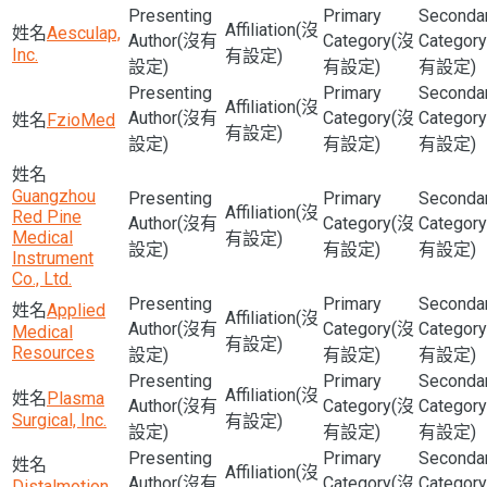
(沒
Aesculap,
(沒有
(沒
Inc.
有設定)
設定)
有設定)
有設定)
(沒
(沒有
(沒
FzioMed
有設定)
設定)
有設定)
有設定)
Guangzhou
(沒
Red Pine
(沒有
(沒
Medical
有設定)
設定)
有設定)
有設定)
Instrument
Co., Ltd.
Applied
(沒
(沒有
(沒
Medical
有設定)
Resources
設定)
有設定)
有設定)
(沒
Plasma
(沒有
(沒
Surgical, Inc.
有設定)
設定)
有設定)
有設定)
(沒
(沒有
(沒
Distalmotion