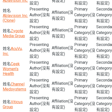
Ablavision Inc.
有設定)
設定)
有設定)
有設定)
(沒
(沒有
(沒
Ablavision Inc.
有設定)
(Clone)
設定)
有設定)
有設定)
(沒
Zygote
(沒有
(沒
Media Group
有設定)
設定)
有設定)
有設定)
(沒
AcuVu,
(沒有
(沒
Inc.
有設定)
設定)
有設定)
有設定)
Ceek
(沒
(沒有
(沒
Women's
有設定)
Health
設定)
有設定)
有設定)
(沒
Channel
(沒有
(沒
Medsystems
有設定)
設定)
有設定)
有設定)
(沒
Viticus
(沒有
(沒
Group
有設定)
設定)
有設定)
有設定)