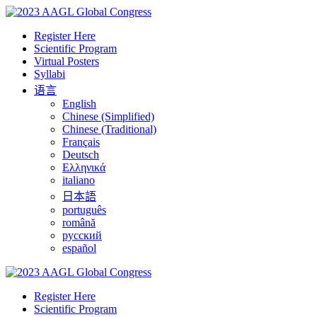
Register Here
Scientific Program
Virtual Posters
Syllabi
语言
English
Chinese (Simplified)
Chinese (Traditional)
Français
Deutsch
Ελληνικά
italiano
日本語
português
română
русский
español
Register Here
Scientific Program