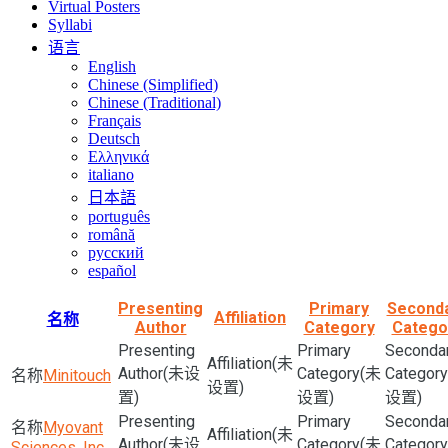
Virtual Posters
Syllabi
语言
English
Chinese (Simplified)
Chinese (Traditional)
Français
Deutsch
Ελληνικά
italiano
日本語
português
română
русский
español
Presenting
Primary
Second
Affiliation
名称
Author
Category
Catego
(未
(未设
(未
Minitouch
设置)
置)
设置)
设置)
Myovant
(未
(未设
(未
Sciences, Inc.