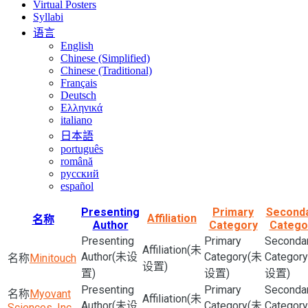
Virtual Posters
Syllabi
语言
English
Chinese (Simplified)
Chinese (Traditional)
Français
Deutsch
Ελληνικά
italiano
日本語
português
română
русский
español
Presenting
Primary
Second
Affiliation
名称
Author
Category
Catego
(未
(未设
(未
Minitouch
设置)
置)
设置)
设置)
Myovant
(未
(未设
(未
Sciences, Inc.