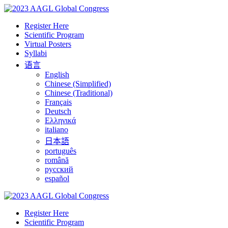
Register Here
Scientific Program
Virtual Posters
Syllabi
语言
English
Chinese (Simplified)
Chinese (Traditional)
Français
Deutsch
Ελληνικά
italiano
日本語
português
română
русский
español
Register Here
Scientific Program