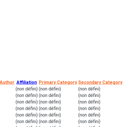
 Author
Affiliation
Primary Category
Secondary Category
(non défini)
(non défini)
(non défini)
(non défini)
(non défini)
(non défini)
(non défini)
(non défini)
(non défini)
(non défini)
(non défini)
(non défini)
(non défini)
(non défini)
(non défini)
(non défini)
(non défini)
(non défini)