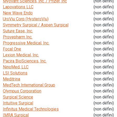
Myovant Sciences, Inc. / Pfizer, Inc
(non défini)
Lapovations LLC
(non défini)
New Wave Endo
(non défini)
UroViu Corp (HysteroViu)
(non défini)
Symmetry Surgical / Aspen Surgical
(non défini)
Suture Ease, Inc.
(non défini)
Provepharm Inc.
(non défini)
Progressive Medical, Inc.
(non défini)
Focal One
(non défini)
Lexion Medical, Inc.
(non défini)
Pacira BioSciences, Inc.
(non défini)
NinoMed, LLC
(non défini)
LSI Solutions
(non défini)
Meditrina
(non défini)
MedTech International Group
(non défini)
Olympus Corporation
(non défini)
Surgical Science
(non défini)
Intuitive Surgical
(non défini)
Infinitus Medical Technologies
(non défini)
IMRA Surgical
(non défini)