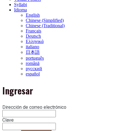
Syllabi
Idioma
English
Chinese (Simplified)
Chinese (Traditional)
Français
Deutsch
Ελληνικά
italiano
日本語
português
română
русский
español
Ingresar
Dirección de correo electrónico
Clave