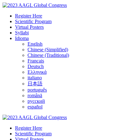
Register Here
Scientific Program
Virtual Posters
Syllabi
Idioma
English
Chinese (Simplified)
Chinese (Traditional)
Français
Deutsch
Ελληνικά
italiano
日本語
português
română
русский
español
Register Here
Scientific Program
Virtual Posters