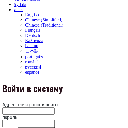
Syllabi
язык
English
Chinese (Simplified)
Chinese (Traditional)
Français
Deutsch
Ελληνικά
italiano
日本語
português
română
русский
español
Войти в систему
Адрес электронной почты
пароль