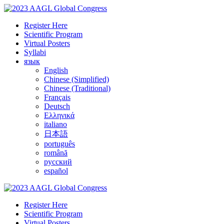
Register Here
Scientific Program
Virtual Posters
Syllabi
язык
English
Chinese (Simplified)
Chinese (Traditional)
Français
Deutsch
Ελληνικά
italiano
日本語
português
română
русский
español
Register Here
Scientific Program
Virtual Posters