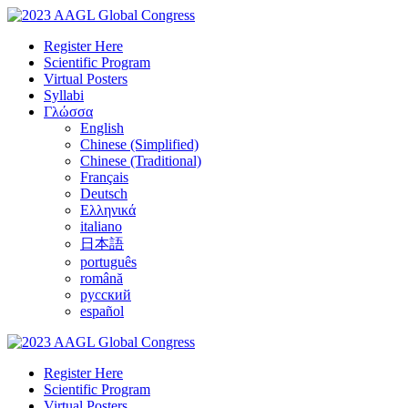
Register Here
Scientific Program
Virtual Posters
Syllabi
Γλώσσα
English
Chinese (Simplified)
Chinese (Traditional)
Français
Deutsch
Ελληνικά
italiano
日本語
português
română
русский
español
Register Here
Scientific Program
Virtual Posters