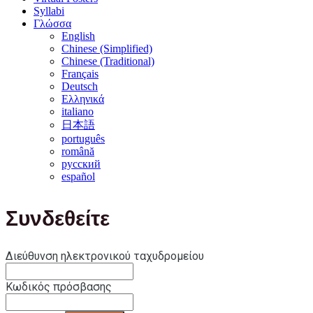
Syllabi
Γλώσσα
English
Chinese (Simplified)
Chinese (Traditional)
Français
Deutsch
Ελληνικά
italiano
日本語
português
română
русский
español
Συνδεθείτε
Διεύθυνση ηλεκτρονικού ταχυδρομείου
Κωδικός πρόσβασης