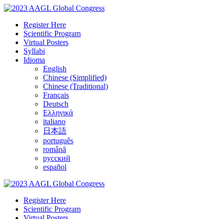
Register Here
Scientific Program
Virtual Posters
Syllabi
Idioma
English
Chinese (Simplified)
Chinese (Traditional)
Français
Deutsch
Ελληνικά
italiano
日本語
português
română
русский
español
Register Here
Scientific Program
Virtual Posters