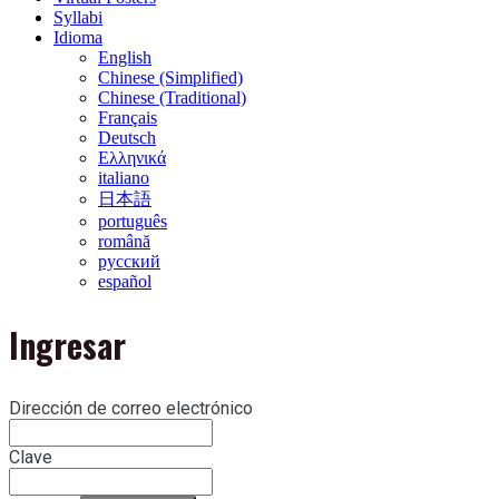
Syllabi
Idioma
English
Chinese (Simplified)
Chinese (Traditional)
Français
Deutsch
Ελληνικά
italiano
日本語
português
română
русский
español
Ingresar
Dirección de correo electrónico
Clave