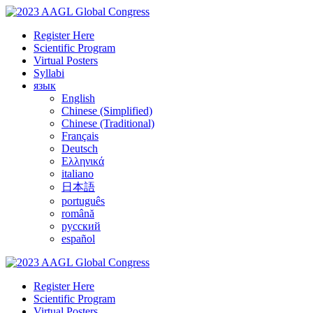
Register Here
Scientific Program
Virtual Posters
Syllabi
язык
English
Chinese (Simplified)
Chinese (Traditional)
Français
Deutsch
Ελληνικά
italiano
日本語
português
română
русский
español
Register Here
Scientific Program
Virtual Posters