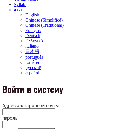
Syllabi
язык
English
Chinese (Simplified)
Chinese (Traditional)
Français
Deutsch
Ελληνικά
italiano
日本語
português
română
русский
español
Войти в систему
Адрес электронной почты
пароль