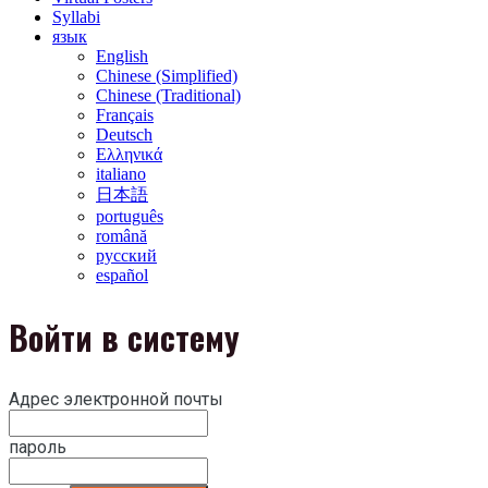
Syllabi
язык
English
Chinese (Simplified)
Chinese (Traditional)
Français
Deutsch
Ελληνικά
italiano
日本語
português
română
русский
español
Войти в систему
Адрес электронной почты
пароль