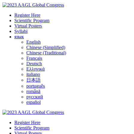
Register Here
Scientific Program
Virtual Posters
Syllabi
язык
English
Chinese (Simplified)
Chinese (Traditional)
Français
Deutsch
Ελληνικά
italiano
日本語
português
română
русский
español
Register Here
Scientific Program
Virtual Posters