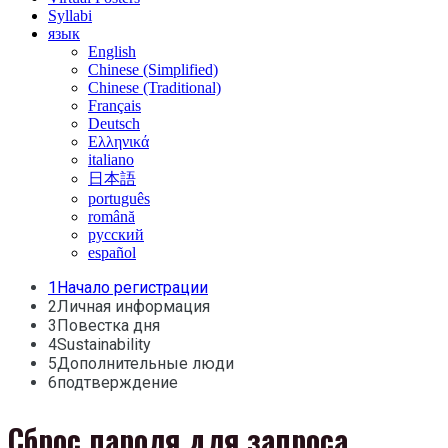
Syllabi
язык
English
Chinese (Simplified)
Chinese (Traditional)
Français
Deutsch
Ελληνικά
italiano
日本語
português
română
русский
español
1
Начало регистрации
2
Личная информация
3
Повестка дня
4
Sustainability
5
Дополнительные люди
6
подтверждение
Сброс пароля для запроса