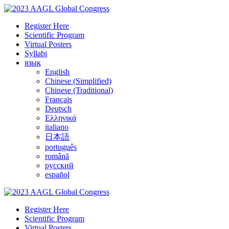
Register Here
Scientific Program
Virtual Posters
Syllabi
язык
English
Chinese (Simplified)
Chinese (Traditional)
Français
Deutsch
Ελληνικά
italiano
日本語
português
română
русский
español
Register Here
Scientific Program
Virtual Posters