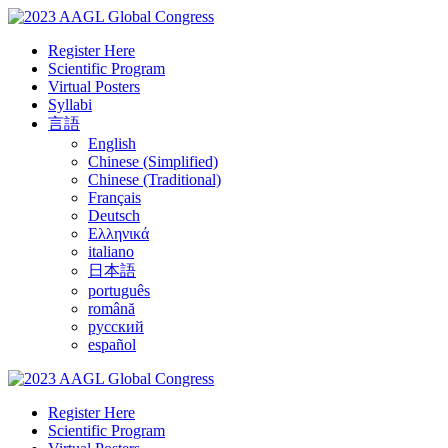
Register Here
Scientific Program
Virtual Posters
Syllabi
言語
English
Chinese (Simplified)
Chinese (Traditional)
Français
Deutsch
Ελληνικά
italiano
日本語
português
română
русский
español
Register Here
Scientific Program