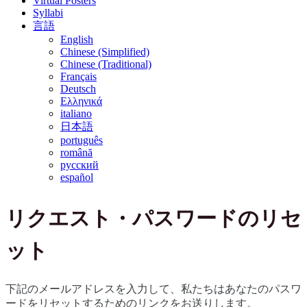
Virtual Posters
Syllabi
言語
English
Chinese (Simplified)
Chinese (Traditional)
Français
Deutsch
Ελληνικά
italiano
日本語
português
română
русский
español
リクエスト・パスワードのリセ
ット
下記のメールアドレスを入力して、私たちはあなたのパスワ
ードをリセットするためのリンクをお送りします。