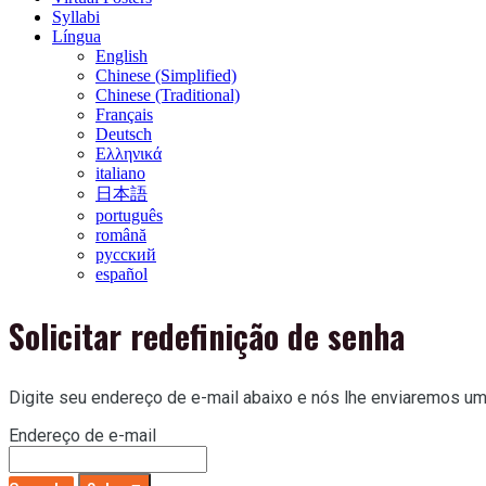
Syllabi
Língua
English
Chinese (Simplified)
Chinese (Traditional)
Français
Deutsch
Ελληνικά
italiano
日本語
português
română
русский
español
Solicitar redefinição de senha
Digite seu endereço de e-mail abaixo e nós lhe enviaremos um l
Endereço de e-mail