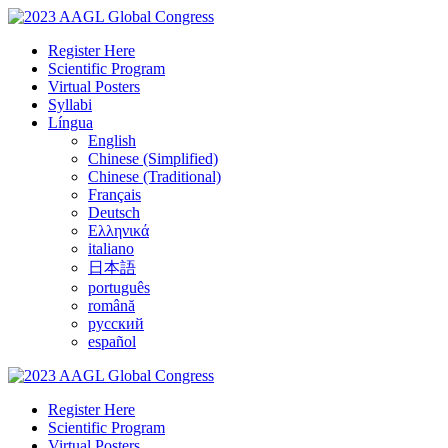
Register Here
Scientific Program
Virtual Posters
Syllabi
Língua
English
Chinese (Simplified)
Chinese (Traditional)
Français
Deutsch
Ελληνικά
italiano
日本語
português
română
русский
español
Register Here
Scientific Program
Virtual Posters