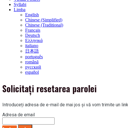
Syllabi
Limba
English
Chinese (Simplified)
Chinese (Traditional)
Français
Deutsch
Ελληνικά
italiano
日本語
português
română
русский
español
Solicitați resetarea parolei
Introduceți adresa de e-mail de mai jos și vă vom trimite un link
Adresa de email