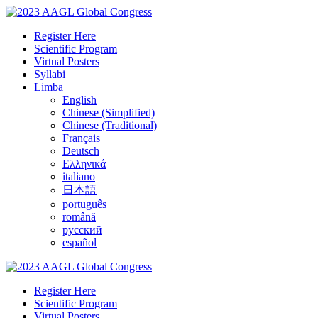
Register Here
Scientific Program
Virtual Posters
Syllabi
Limba
English
Chinese (Simplified)
Chinese (Traditional)
Français
Deutsch
Ελληνικά
italiano
日本語
português
română
русский
español
Register Here
Scientific Program
Virtual Posters