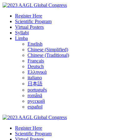
Register Here
Scientific Program
Virtual Posters
Syllabi
Limba
English
Chinese (Simplified)
Chinese (Traditional)
Français
Deutsch
Ελληνικά
italiano
日本語
português
română
русский
español
Register Here
Scientific Program
Virtual Posters