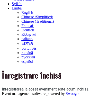
Syllabi
Limba
English
Chinese (Simplified)
Chinese (Traditional)
Français
Deutsch
Ελληνικά
italiano
日本語
português
română
русский
español
Înregistrare închisă
Înregistrarea la acest eveniment este acum închisă.
Event management software powered by
Swoogo